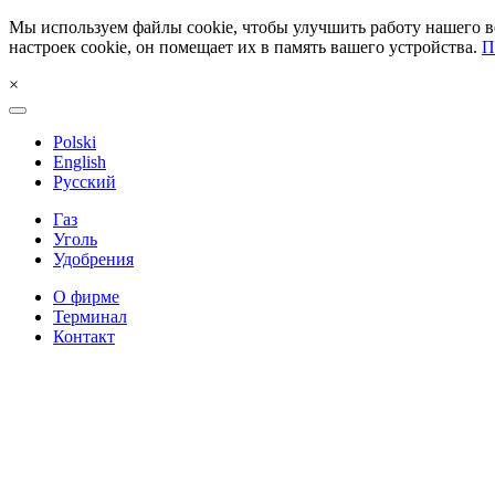
Мы используем файлы cookie, чтобы улучшить работу нашего ве
настроек cookie, он помещает их в память вашего устройства.
П
×
Polski
English
Русский
Газ
Уголь
Удобрения
О фирме
Терминал
Контакт