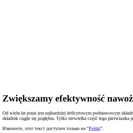
Zwiększamy efektywność nawoż
Od wielu lat potas jest najbardziej deficytowym podstawowym skład
składnik ciągle się pogłębia. Tylko niewielka część tego pierwiastka
Извините, этот текст доступен только на “
Polski
”.