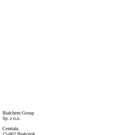
Газ
Удобрения
Bialchem Group
Sp. z o.o.
Centrala
15-062 Białystok