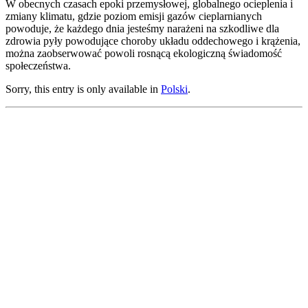
W obecnych czasach epoki przemysłowej, globalnego ocieplenia i
zmiany klimatu, gdzie poziom emisji gazów cieplarnianych
powoduje, że każdego dnia jesteśmy narażeni na szkodliwe dla
zdrowia pyły powodujące choroby układu oddechowego i krążenia,
można zaobserwować powoli rosnącą ekologiczną świadomość
społeczeństwa.
Sorry, this entry is only available in
Polski
.