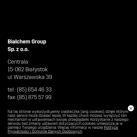
Bialchem Group
Sp. z o.o.
Centrala
15-062 Białystok
ul. Warszawska 39
tel.:
(85) 654 46 33
fax:
(85) 875 57 99
bialchem@bialchem.pl
×
Na tej stronie wykorzystujemy ciasteczka (ang. cookies), dzięki którym
nasz serwis może działać lepiej. W każdej chwili możesz wyłączyć ten
mechanizm w ustawieniach swojej przeglądarki. Korzystanie z naszego
serwisu bez zmiany ustawień dotyczących cookies, umieszcza je w
pamięci Twojego urządzenia. Więcej informacji w naszej
Polityce
© BIALCHEM 2018
POLITYKA
Prywatności i Ochronie Danych Osobowych
.
PRYWATNOŚCI I OCHRONA