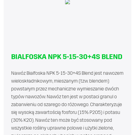
BIALFOSKA NPK 5-15-30+4S BLEND
Nawóz Bialfoska NPK 5-15-30+4S Blend jest nawozem
wieloskładnikowym, mieszanym (tzw. blendem)
powstałym przez mechaniczne wymieszanie dwóch
typów nawozów. Nawóz ten jest w postaci granul o
zabarwieniu od szarego do różowego. Charakteryzuje
się wysoką zawartością fosforu (15% P2O5) i potasu
(30% K2O). Nawóz ten może być stosowany pod
wszystkie rośliny uprawne polowe i użytki zielone,