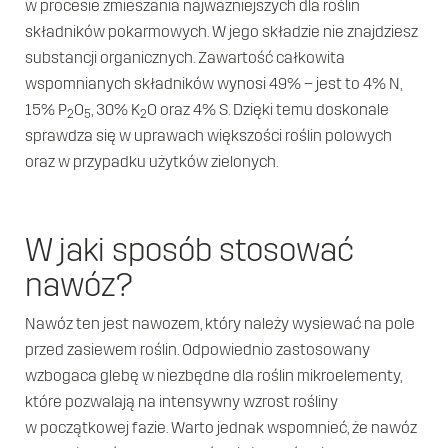
w procesie zmieszania najważniejszych dla roślin
składników pokarmowych. W jego składzie nie znajdziesz
substancji organicznych. Zawartość całkowita
wspomnianych składników wynosi 49% – jest to 4% N,
15% P
O
, 30% K
O oraz 4% S. Dzięki temu doskonale
2
5
2
sprawdza się w uprawach większości roślin polowych
oraz w przypadku użytków zielonych.
W jaki sposób stosować
Pobierz i wydrukuj
nawóz?
Wypełnij
Zeskanuj i wyślij
Nawóz ten jest nawozem, który należy wysiewać na pole
przed zasiewem roślin. Odpowiednio zastosowany
wzbogaca glebę w niezbędne dla roślin mikroelementy,
które pozwalają na intensywny wzrost rośliny
w początkowej fazie. Warto jednak wspomnieć, że nawóz
Ogóle warunki sprzedaży