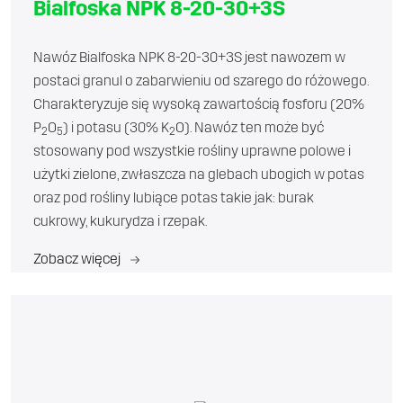
Bialfoska NPK 8-20-30+3S
Nawóz Bialfoska NPK 8-20-30+3S jest nawozem w
postaci granul o zabarwieniu od szarego do różowego.
Charakteryzuje się wysoką zawartością fosforu (20%
P
O
) i potasu (30% K
O). Nawóz ten może być
2
5
2
stosowany pod wszystkie rośliny uprawne polowe i
użytki zielone, zwłaszcza na glebach ubogich w potas
oraz pod rośliny lubiące potas takie jak: burak
cukrowy, kukurydza i rzepak.
Zobacz więcej