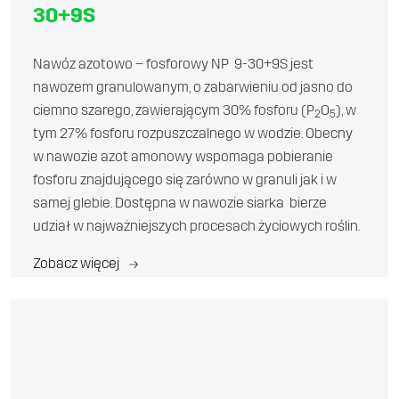
30+9S
Nawóz azotowo – fosforowy NP 9-30+9S jest
nawozem granulowanym, o zabarwieniu od jasno do
ciemno szarego, zawierającym 30% fosforu (P
O
), w
2
5
tym 27% fosforu rozpuszczalnego w wodzie. Obecny
w nawozie azot amonowy wspomaga pobieranie
fosforu znajdującego się zarówno w granuli jak i w
samej glebie. Dostępna w nawozie siarka bierze
udział w najważniejszych procesach życiowych roślin.
Zobacz więcej