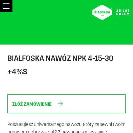
ENGLISH
РУССКИЙ
Gaz
Węgiel
Nawozy
BIALFOSKA NAWÓZ NPK 4-15-30
+4%S
Strefa
wiedzy
O
ZŁÓŻ ZAMÓWIENIE
firmie
Terminal
Poszukujesz uniwersalnego nawozu, który zapewni twoim
uprawom dobry wzrost? Z pewnością wiesz więc,