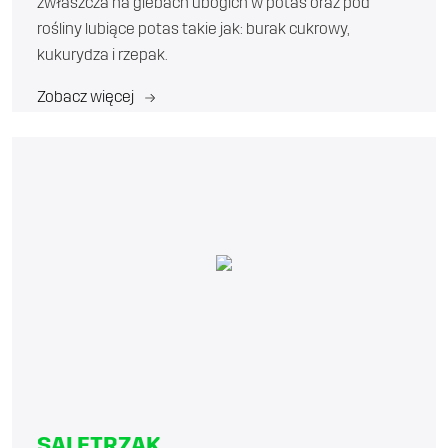
zwłaszcza na glebach ubogich w potas oraz pod
rośliny lubiące potas takie jak: burak cukrowy,
kukurydza i rzepak.
Zobacz więcej
SALETRZAK