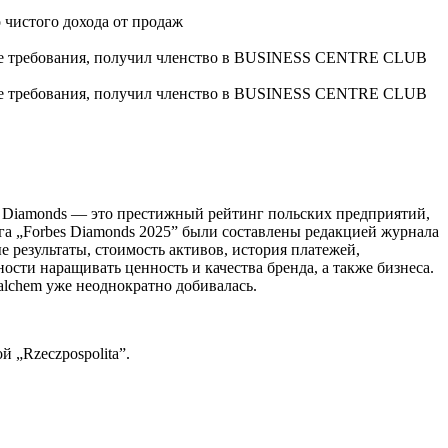
о чистого дохода от продаж
 все требования, получил членство в BUSINESS CENTRE CLUB
 все требования, получил членство в BUSINESS CENTRE CLUB
bes Diamonds — это престижный рейтинг польских предприятий,
нга „Forbes Diamonds 2025” были составлены редакцией журнала
результаты, стоимость активов, история платежей,
сти наращивать ценность и качества бренда, а также бизнеса.
lchem уже неоднократно добивалась.
 „Rzeczpospolita”.