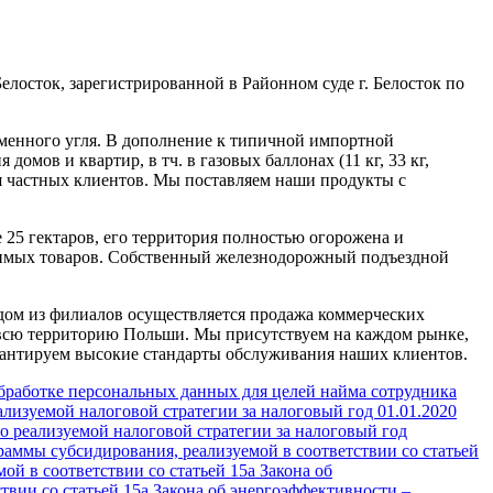
Белосток, зарегистрированной в Районном суде г. Белосток по
аменного угля. В дополнение к типичной импортной
омов и квартир, в тч. в газовых баллонах (11 кг, 33 кг,
ля частных клиентов. Мы поставляем наши продукты с
25 гектаров, его территория полностью огорожена и
анимых товаров. Собственный железнодорожный подъездной
ждом из филиалов осуществляется продажа коммерческих
на всю территорию Польши. Мы присутствуем на каждом рынке,
арантируем высокие стандарты обслуживания наших клиентов.
работке персональных данных для целей найма сотрудника
лизуемой налоговой стратегии за налоговый год 01.01.2020
 реализуемой налоговой стратегии за налоговый год
аммы субсидирования, реализуемой в соответствии со статьей
й в соответствии со статьей 15a Закона об
вии со статьей 15a Закона об энергоэффективности –