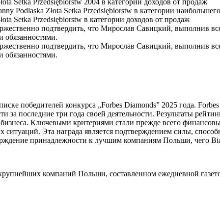
łota Setka Przedsiębiorstw 2004 в категории доходов от продаж
anny Podlaska Złota Setka Przedsiębiorstw в категории наибольшег
łota Setka Przedsiębiorstw в категории доходов от продаж
ь торжественно подтвердить, что Мирослав Савицкий, выполнив
и обязанностями.
ь торжественно подтвердить, что Мирослав Савицкий, выполнив
и обязанностями.
 списке победителей конкурса „Forbes Diamonds” 2025 года. For
ти за последние три года своей деятельности. Результаты рейти
бизнеса. Ключевыми критериями стали прежде всего финансовые 
 ситуаций. Эта награда является подтверждением силы, способно
ерждение принадлежности к лучшим компаниям Польши, чего Bia
 крупнейших компаний Польши, составленном ежедневной газетой