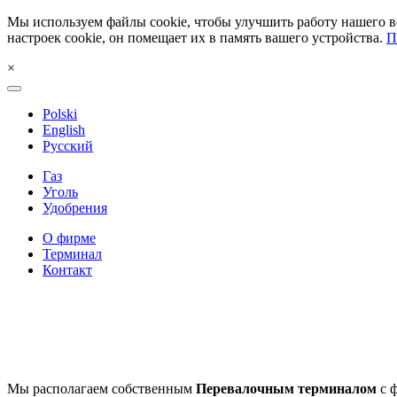
Мы используем файлы cookie, чтобы улучшить работу нашего ве
настроек cookie, он помещает их в память вашего устройства.
П
×
Polski
English
Русский
Газ
Уголь
Удобрения
О фирме
Терминал
Контакт
Мы располагаем собственным
Перевалочным терминалом
с 