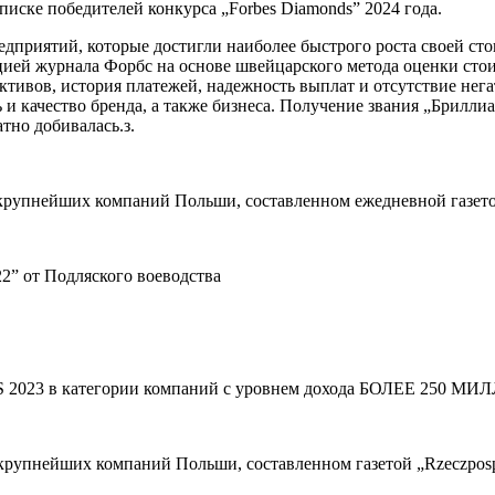
списке победителей конкурса „Forbes Diamonds” 2024 года.
приятий, которые достигли наиболее быстрого роста своей стои
цией журнала Форбс на основе швейцарского метода оценки сто
активов, история платежей, надежность выплат и отсутствие нег
и качество бренда, а также бизнеса. Получение звания „Брилли
тно добивалась.з.
 крупнейших компаний Польши, составленном ежедневной газетой
2” от Подляского воеводства
23 в категории компаний с уровнем дохода БОЛЕЕ 250 МИЛЛ
 крупнейших компаний Польши, составленном газетой „Rzeczpospo