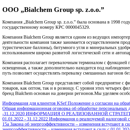
ООО „Bialchem Group sp. z.o.o.”
Компания „Bialchem Group sp. z.o.o.” была основана в 1998 го
государственному номеру КРС 0000045329.
Компания Bialchem Group является одним из ведущих импорте
деятельности компания также занимается осуществлением продаж
туристические баллоны), битумного угля и минеральных удобр
использованием широко развитой логистической сети и автопа
Компания располагает перевалочным терминалом с функцией пе
освещенная, а также дополнительно находится под наблюдени
путь позволяет осуществлять перевалку смешанных вагонов бе
Компания Bialchem Group представляет собой предприятие с фи
товаров, как оптом, так и в розницу. С уровня этих четырех 
бренд Bialchem основан на доверии регионов.Мы уделяем особ
Информация для клиентов KSef
Положение о согласии на обр
Общая информационная оговорка об обработке персональных 
-31.12.2020
ИНФОРМАЦИЯ О РЕАЛИЗОВАННОЙ СТРАТЕГИИ Д
01.01.2022 - 31.12.2022
Информация о реализуемой налоговой стр
15a Закона об энергоэффективности – изменения вступают в силу
энергоэффективности – изменения вступают в силу с 01.01.2024