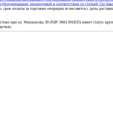
убсидирования, реализуемой в соответствии со статьей 15a Зак
. o. срок оплаты за торговые операции исчисляется с даты дост
елостоке при ул. Warszawska 39 (NIP: 9661391835) имеет статус кр
делках.