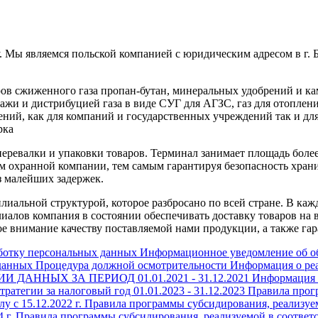
ду. Мы являемся польской компанией с юридическим адресом в г. 
ров сжиженного газа пропан-бутан, минеральных удобрений и к
и и дистрибуцией газа в виде СУГ для АГЗС, газ для отопления д
ений, как для компаний и государственных учреждений так и д
рка
ревалки и упаковки товаров. Терминал занимает площадь более 
ем охранной компании, тем самым гарантируя безопасность хр
з малейших задержек.
лиальной структурой, которое разбросано по всей стране. В ка
филиалов компания в состоянии обеспечивать доставку товаров 
ое внимание качеству поставляемой нами продукции, а также г
аботку персональных данных
Информационное уведомление об об
данных
Процедура должной осмотрительности
Информация о реа
АННЫХ ЗА ПЕРИОД 01.01.2021 - 31.12.2021
Информация о
атегии за налоговый год 01.01.2023 - 31.12.2023
Правила прогр
 с 15.12.2022 г.
Правила программы субсидирования, реализуемо
 г.
Правила программы субсидирования, реализуемой в соответст