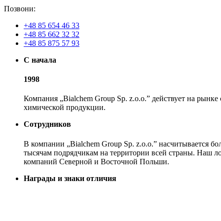
Позвони:
+48 85 654 46 33
+48 85 662 32 32
+48 85 875 57 93
С начала
1998
Компания „Bialchem Group Sp. z.o.o.” действует на рынке
химической продукции.
Сотрудников
В компании „Bialchem Group Sp. z.o.o.” насчитывается б
тысячам подрядчикам на территории всей страны. Наш ло
компаний Северной и Восточной Польши.
Награды и знаки отличия