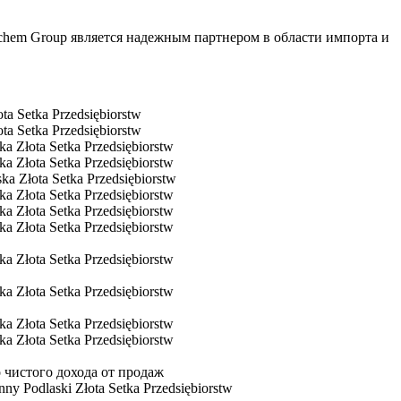
lchem Group является надежным партнером в области импорта и
a Setka Przedsiębiorstw
a Setka Przedsiębiorstw
 Złota Setka Przedsiębiorstw
 Złota Setka Przedsiębiorstw
 Złota Setka Przedsiębiorstw
 Złota Setka Przedsiębiorstw
 Złota Setka Przedsiębiorstw
 Złota Setka Przedsiębiorstw
 Złota Setka Przedsiębiorstw
 Złota Setka Przedsiębiorstw
 Złota Setka Przedsiębiorstw
 Złota Setka Przedsiębiorstw
о чистого дохода от продаж
y Podlaski Złota Setka Przedsiębiorstw