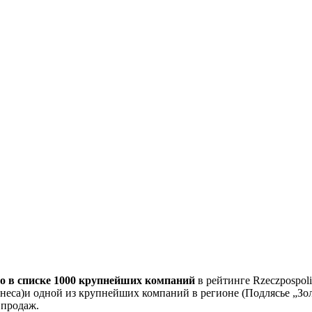
то в списке 1000 крупнейших компаний
в рейтинге Rzeczpospol
изнеса)и одной из крупнейших компаний в регионе (Подлясье „З
 продаж.