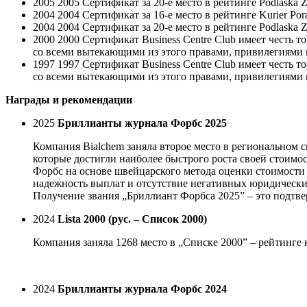
2005
2005 Сертификат за 20-е место в рейтинге Podlaska Z
2004
2004 Сертификат за 16-е место в рейтинге Kurier Por
2004
2004 Сертификат за 20-е место в рейтинге Podlaska Z
2000
2000 Сертификат Business Centre Club имеет чест
со всеми вытекающими из этого правами, привилегиями 
1997
1997 Сертификат Business Centre Club имеет чест
со всеми вытекающими из этого правами, привилегиями 
Награды и рекомендации
2025
Бриллианты журнала Форбс 2025
Компания Bialchem ​​заняла второе место в региональном
которые достигли наиболее быстрого роста своей стоимос
Форбс на основе швейцарского метода оценки стоимости 
надежность выплат и отсутствие негативных юридических
Получение звания „Бриллиант Форбса 2025” – это подтв
2024
Lista 2000 (рус. – Список 2000)
Компания заняла 1268 место в „Списке 2000” – рейтинге
2024
Бриллианты журнала Форбс 2024