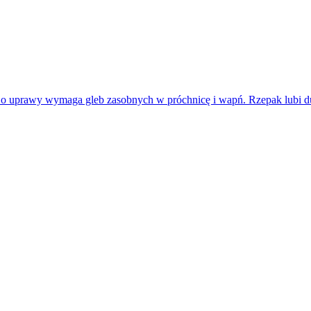
o uprawy wymaga gleb zasobnych w próchnicę i wapń. Rzepak lubi dużą