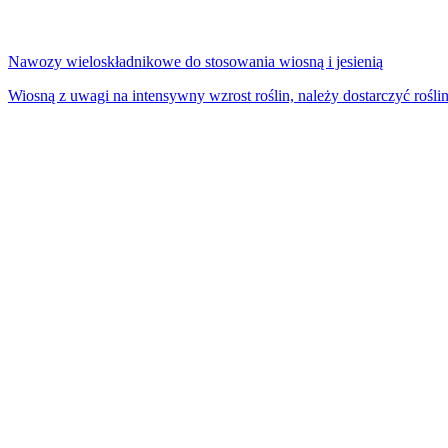
Nawozy wieloskładnikowe do stosowania wiosną i jesienią
Wiosną z uwagi na intensywny wzrost roślin, należy dostarczyć roś