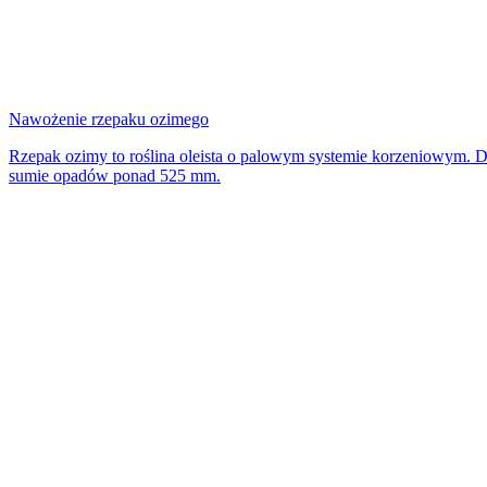
Nawożenie rzepaku ozimego
Rzepak ozimy to roślina oleista o palowym systemie korzeniowym. D
sumie opadów ponad 525 mm.