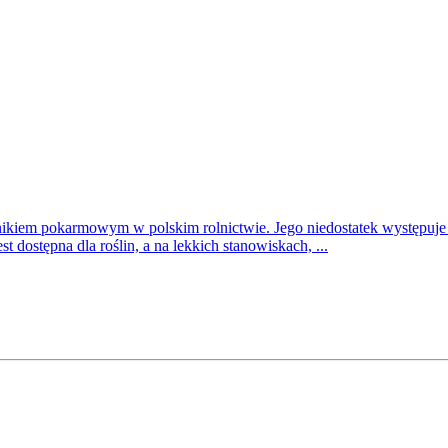
nikiem pokarmowym w polskim rolnictwie. Jego niedostatek występuje a
st dostępna dla roślin, a na lekkich stanowiskach, ...