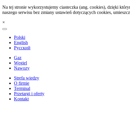
Na tej stronie wykorzystujemy ciasteczka (ang. cookies), dzięki któ
naszego serwisu bez zmiany ustawień dotyczących cookies, umieszcz
×
Polski
English
Русский
Gaz
Węgiel
Nawozy
Strefa wiedzy
O firmie
Terminal
Przetargi i oferty
Kontakt