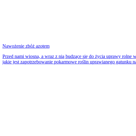
Nawożenie zbóż azotem
Przed nami wiosna, a wraz z nią budzące się do życia uprawy rolne
jakie jest zapotrzebowanie pokarmowe roślin uprawianego gatunku na