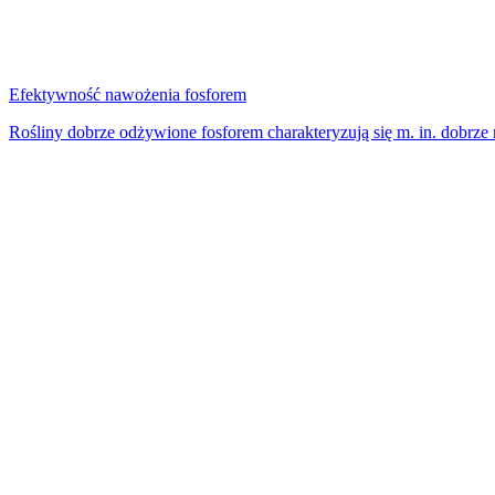
Efektywność nawożenia fosforem
Rośliny dobrze odżywione fosforem charakteryzują się m. in. dobrz