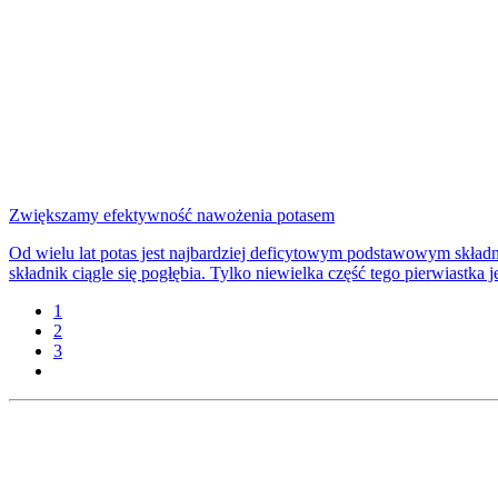
Zwiększamy efektywność nawożenia potasem
Od wielu lat potas jest najbardziej deficytowym podstawowym skład
składnik ciągle się pogłębia. Tylko niewielka część tego pierwiastka je
1
2
3