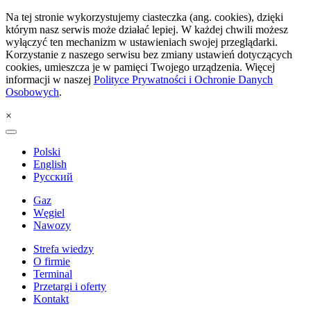
Na tej stronie wykorzystujemy ciasteczka (ang. cookies), dzięki
którym nasz serwis może działać lepiej. W każdej chwili możesz
wyłączyć ten mechanizm w ustawieniach swojej przeglądarki.
Korzystanie z naszego serwisu bez zmiany ustawień dotyczących
cookies, umieszcza je w pamięci Twojego urządzenia. Więcej
informacji w naszej
Polityce Prywatności i Ochronie Danych
Osobowych
.
×
Polski
English
Русский
Gaz
Węgiel
Nawozy
Strefa wiedzy
O firmie
Terminal
Przetargi i oferty
Kontakt