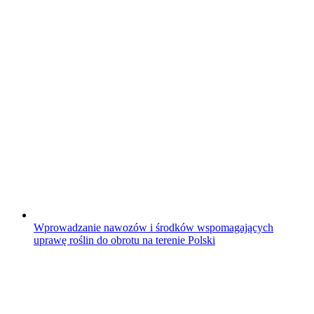
Wprowadzanie nawozów i środków wspomagających
uprawę roślin do obrotu na terenie Polski