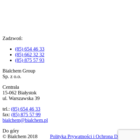
Zadzwoń:
(85) 654 46 33
(85) 662 32 32
(85) 875 57 93
Bialchem Group
Sp. z o.o.
Centrala
15-062 Białystok
ul. Warszawska 39
tel.:
(85) 654 46 33
fax:
(85) 875 57 99
bialchem@bialchem.pl
Do góry
© Bialchem 2018
Polityka Prywatności i Ochrona Danych