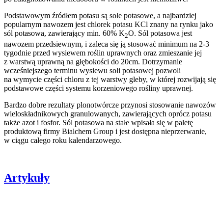
Podstawowym źródłem potasu są sole potasowe, a najbardziej
popularnym nawozem jest chlorek potasu KCl znany na rynku jako
sól potasowa, zawierający min. 60% K
O. Sól potasowa jest
2
nawozem przedsiewnym, i zaleca się ją stosować minimum na 2-3
tygodnie przed wysiewem roślin uprawnych oraz zmieszanie jej
z warstwą uprawną na głębokości do 20cm. Dotrzymanie
wcześniejszego terminu wysiewu soli potasowej pozwoli
na wymycie części chloru z tej warstwy gleby, w której rozwijają się
podstawowe części systemu korzeniowego rośliny uprawnej.
Bardzo dobre rezultaty plonotwórcze przynosi stosowanie nawozów
wieloskładnikowych granulowanych, zawierających oprócz potasu
także azot i fosfor. Sól potasowa na stałe wpisała się w paletę
produktową firmy Bialchem Group i jest dostępna nieprzerwanie,
w ciągu całego roku kalendarzowego.
Artykuły