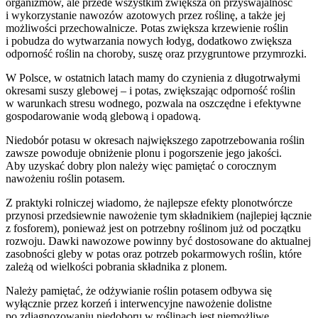
organizmów, ale przede wszystkim zwiększa on przyswajalność
i wykorzystanie nawozów azotowych przez roślinę, a także jej
możliwości przechowalnicze. Potas zwiększa krzewienie roślin
i pobudza do wytwarzania nowych łodyg, dodatkowo zwiększa
odporność roślin na choroby, suszę oraz przygruntowe przymrozki.
W Polsce, w ostatnich latach mamy do czynienia z długotrwałymi
okresami suszy glebowej – i potas, zwiększając odporność roślin
w warunkach stresu wodnego, pozwala na oszczędne i efektywne
gospodarowanie wodą glebową i opadową.
Niedobór potasu w okresach największego zapotrzebowania roślin
zawsze powoduje obniżenie plonu i pogorszenie jego jakości.
Aby uzyskać dobry plon należy więc pamiętać o corocznym
nawożeniu roślin potasem.
Z praktyki rolniczej wiadomo, że najlepsze efekty plonotwórcze
przynosi przedsiewnie nawożenie tym składnikiem (najlepiej łącznie
z fosforem), ponieważ jest on potrzebny roślinom już od początku
rozwoju. Dawki nawozowe powinny być dostosowane do aktualnej
zasobności gleby w potas oraz potrzeb pokarmowych roślin, które
zależą od wielkości pobrania składnika z plonem.
Należy pamiętać, że odżywianie roślin potasem odbywa się
wyłącznie przez korzeń i interwencyjne nawożenie dolistne
po zdiagnozowaniu niedoboru w roślinach jest niemożliwe.