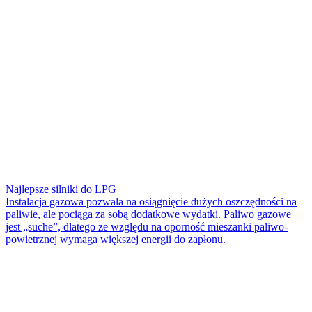
Najlepsze silniki do LPG
Instalacja gazowa pozwala na osiągnięcie dużych oszczędności na
paliwie, ale pociąga za sobą dodatkowe wydatki. Paliwo gazowe
jest „suche”, dlatego ze względu na oporność mieszanki paliwo-
powietrznej wymaga większej energii do zapłonu.