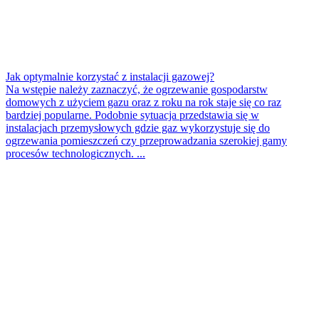
Jak optymalnie korzystać z instalacji gazowej?
Na wstępie należy zaznaczyć, że ogrzewanie gospodarstw
domowych z użyciem gazu oraz z roku na rok staje się co raz
bardziej popularne. Podobnie sytuacja przedstawia się w
instalacjach przemysłowych gdzie gaz wykorzystuje się do
ogrzewania pomieszczeń czy przeprowadzania szerokiej gamy
procesów technologicznych. ...