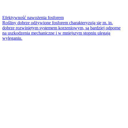
Efektywność nawożenia fosforem
Rośliny dobrze odżywione fosforem charakteryzują się m. in.
dobrze rozwiniętym systemem korzeniowym, są bardziej odporne
na uszkodzenia mechaniczne i w mniejszym stopniu ulegają
wyleganiu.