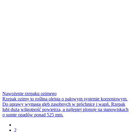
Nawożenie rzepaku ozimego
Rzepak ozimy to roślina oleista o palowym systemie korzeniowym.
Do uprawy wymaga gleb zasobnych w próchnicę i wapń. Rzepak
lubi dużą wilgotność powietrza, a najlepiej plonuje na stanowiskach
o sumie opadów ponad 525 mm.
2