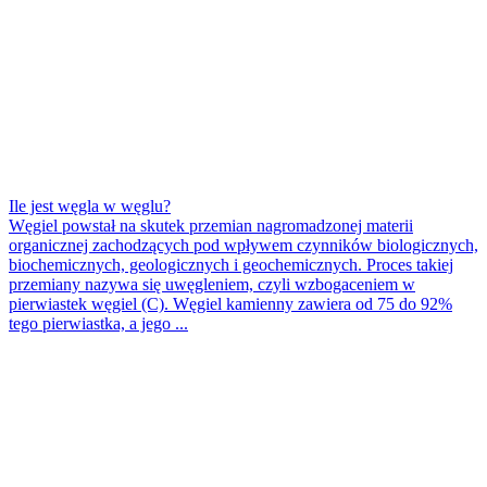
Ile jest węgla w węglu?
Węgiel powstał na skutek przemian nagromadzonej materii
organicznej zachodzących pod wpływem czynników biologicznych,
biochemicznych, geologicznych i geochemicznych. Proces takiej
przemiany nazywa się uwęgleniem, czyli wzbogaceniem w
pierwiastek węgiel (C). Węgiel kamienny zawiera od 75 do 92%
tego pierwiastka, a jego ...