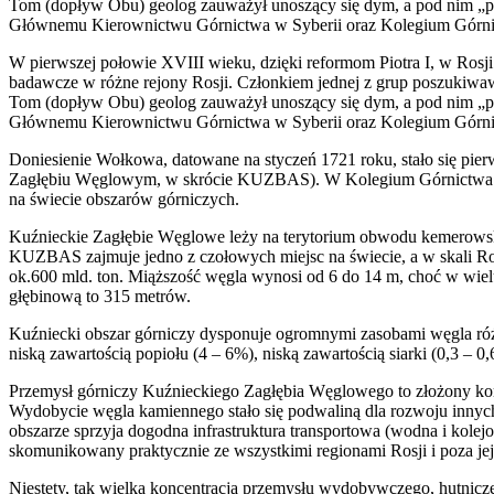
Tom (dopływ Obu) geolog zauważył unoszący się dym, a pod nim „płonąc
Głównemu Kierownictwu Górnictwa w Syberii oraz Kolegium Górni
W pierwszej połowie XVIII wieku, dzięki reformom Piotra I, w Ros
badawcze w różne rejony Rosji. Członkiem jednej z grup poszukiwaw
Tom (dopływ Obu) geolog zauważył unoszący się dym, a pod nim „płonąc
Głównemu Kierownictwu Górnictwa w Syberii oraz Kolegium Górni
Doniesienie Wołkowa, datowane na styczeń 1721 roku, stało się p
Zagłębiu Węglowym, w skrócie KUZBAS). W Kolegium Górnictwa zwr
na świecie obszarów górniczych.
Kuźnieckie Zagłębie Węglowe leży na terytorium obwodu kemerowski
KUZBAS zajmuje jedno z czołowych miejsc na świecie, a w skali Ro
ok.600 mld. ton. Miąższość węgla wynosi od 6 do 14 m, choć w wi
głębinową to 315 metrów.
Kuźniecki obszar górniczy dysponuje ogromnymi zasobami węgla róż
niską zawartością popiołu (4 – 6%), niską zawartością siarki (0,3 – 0
Przemysł górniczy Kuźnieckiego Zagłębia Węglowego to złożony komp
Wydobycie węgla kamiennego stało się podwaliną dla rozwoju inn
obszarze sprzyja dogodna infrastruktura transportowa (wodna i kol
skomunikowany praktycznie ze wszystkimi regionami Rosji i poza
Niestety, tak wielka koncentracja przemysłu wydobywczego, hutnicz