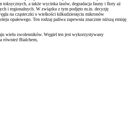
oksycznych, a także wycinka lasów, degradacja fauny i flory aż
nych i regionalnych. W związku z tym podjęto m.in. decyzję
gla na cząsteczki o wielkości kilkudziesięciu mikronów
leju opałowego. Ten rodzaj paliwa zapewnia znacznie niższą emisję
ju wielu zwolenników. Węgiel ten jest wykorzystywany
a również Bialchem,