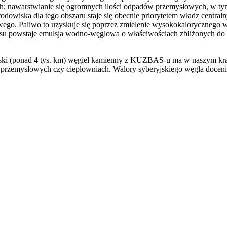
; nawarstwianie się ogromnych ilości odpadów przemysłowych, w tym t
rodowiska dla tego obszaru staje się obecnie priorytetem władz central
ego. Paliwo to uzyskuje się poprzez zmielenie wysokokalorycznego wę
su powstaje emulsja wodno-węglowa o właściwościach zbliżonych do o
olski (ponad 4 tys. km) węgiel kamienny z KUZBAS-u ma w naszym kra
 przemysłowych czy ciepłowniach. Walory syberyjskiego węgla doceni