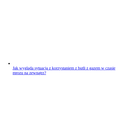
Jak wygląda sytuacja z korzystaniem z butli z gazem w czasie
mrozu na zewnątrz?