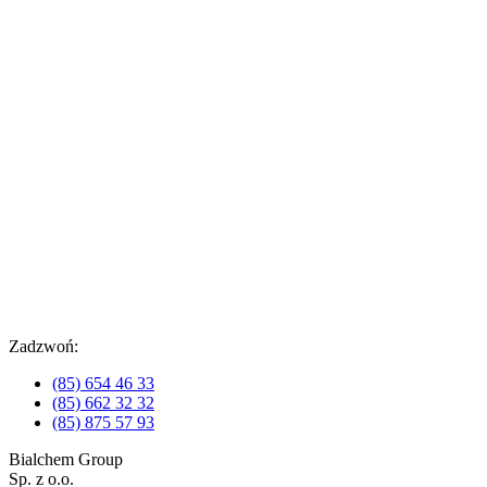
Zadzwoń:
(85) 654 46 33
(85) 662 32 32
(85) 875 57 93
Bialchem Group
Sp. z o.o.