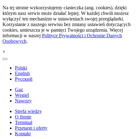
Na tej stronie wykorzystujemy ciasteczka (ang. cookies), dzięki
którym nasz serwis może działać lepiej. W każdej chwili możesz
wyłączyć ten mechanizm w ustawieniach swojej przeglądarki.
Korzystanie z naszego serwisu bez zmiany ustawień dotyczących
cookies, umieszcza je w pamięci Twojego urządzenia. Więcej
informacji w naszej
Polityce Prywatności i Ochronie Danych
Osobowych
.
×
Polski
English
Русский
Gaz
Węgiel
Nawozy
Strefa wiedzy
O firmie
Terminal
Przetargi i oferty
Kontakt