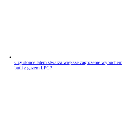
Czy słonce latem stwarza większe zagrożenie wybuchem
butli z gazem LPG?