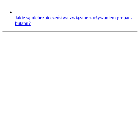
Jakie są niebezpieczeństwa związane z używaniem propan-
butanu?