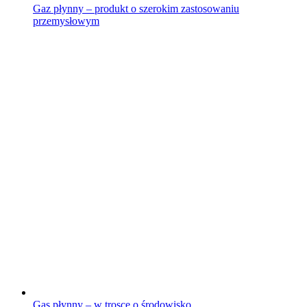
Gaz płynny – produkt o szerokim zastosowaniu
przemysłowym
Gas płynny – w trosce o środowisko