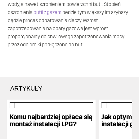
Przetargi
wody, a nawet szronieniem powierzchni butli. Stopień
oszronienia
butli z gazem
będzie tym większy, im szybszy
i oferty
będzie proces odparowania cieczy. Wzrost
Kontakt
zapotrzebowania na opary gazowe jest wprost
proporcjonalny do chwilowego zapotrzebowania mocy
przez odbiorniki podłączone do butli.
ARTYKUŁY
Komu najbardziej opłaca się
Jak optymaln
montaż instalacji LPG?
instalacji g