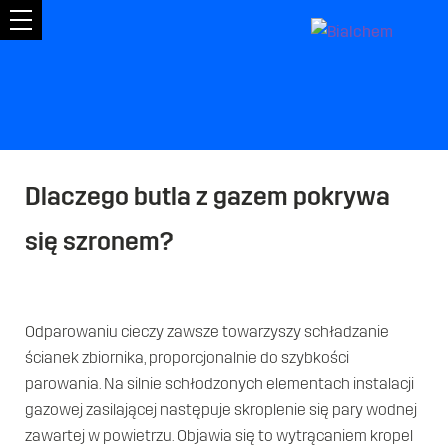
ENGLISH
РУССКИЙ
Gaz
Węgiel
Nawozy
Dlaczego butla z gazem pokrywa
się szronem?
Strefa
wiedzy
Odparowaniu cieczy zawsze towarzyszy schładzanie
O
ścianek zbiornika, proporcjonalnie do szybkości
firmie
parowania. Na silnie schłodzonych elementach instalacji
gazowej zasilającej następuje skroplenie się pary wodnej
Terminal
zawartej w powietrzu. Objawia się to wytrącaniem kropel