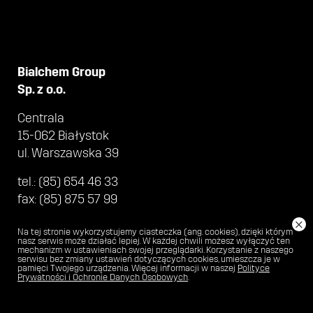
Bialchem Group
Sp. z o.o.
Centrala
15-062 Białystok
ul. Warszawska 39
tel.:
(85) 654 46 33
fax:
(85) 875 57 99
bialchem@bialchem.pl
×
Na tej stronie wykorzystujemy ciasteczka (ang. cookies), dzięki którym
nasz serwis może działać lepiej. W każdej chwili możesz wyłączyć ten
mechanizm w ustawieniach swojej przeglądarki. Korzystanie z naszego
serwisu bez zmiany ustawień dotyczących cookies, umieszcza je w
pamięci Twojego urządzenia. Więcej informacji w naszej
Polityce
© BIALCHEM 2018
POLITYKA
Prywatności i Ochronie Danych Osobowych
.
PRYWATNOŚCI I OCHRONA
DANYCH OSOBOWYCH
DESIGNED BY
PARASTUDIO*